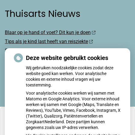
Thuisarts Nieuws
Blaar op je hand of voet? Dit kun je doen
Tips als je kind last heeft van reisziekte
Sterke zon op je huid: let op
Deze website gebruikt cookies
Denk je na over een borstvergroting?
Wij gebruiken noodzakelijke cookies zodat deze
Twijfel over gender? Hier vind je hulp
website goed kan werken. Voor analytische
cookies en externe inhoud vragen wij uw
toestemming.
Voor analytische cookies werken wij samen met
Matomo en Google Analytics. Voor externe inhoud
werken wij samen met Google (Maps, Translate en
Reviews), YouTube, Vimeo, Facebook, Instagram, X
(Twitter), Qualizorg, Patiëntenvertellen en
ZorgkaartNederland. Deze partijen kunnen
gegevens zoals uw IP-adres verwerken.
U heeft geen toestemming gegeven voor