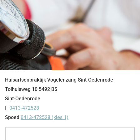
Huisartsenpraktijk Vogelenzang Sint-Oedenrode
Tolhuisweg
10
5492 BS
Sint-Oedenrode
0413-472528
Tel:
Spoed
0413-472528 (kies 1)
Snel