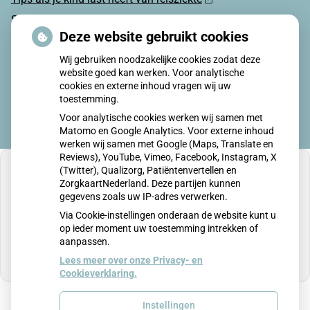
Sterke zon op je huid: let op
Deze website gebruikt cookies
Denk je na over een borstvergroting?
Wij gebruiken noodzakelijke cookies zodat deze
Twijfel over gender? Hier vind je hulp
website goed kan werken. Voor analytische
cookies en externe inhoud vragen wij uw
toestemming.
Voor analytische cookies werken wij samen met
Matomo en Google Analytics. Voor externe inhoud
werken wij samen met Google (Maps, Translate en
Reviews), YouTube, Vimeo, Facebook, Instagram, X
(Twitter), Qualizorg, Patiëntenvertellen en
ZorgkaartNederland. Deze partijen kunnen
gegevens zoals uw IP-adres verwerken.
U heeft geen toestemming gegeven voor
Via Cookie-instellingen onderaan de website kunt u
externe inhoud
die nodig is om dit te zien.
op ieder moment uw toestemming intrekken of
aanpassen.
Cookie-instellingen wijzigen
Lees meer over onze Privacy- en
Cookieverklaring.
Instellingen