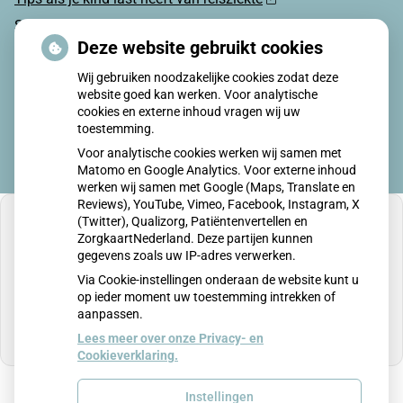
Sterke zon op je huid: let op
Deze website gebruikt cookies
Denk je na over een borstvergroting?
Wij gebruiken noodzakelijke cookies zodat deze
Twijfel over gender? Hier vind je hulp
website goed kan werken. Voor analytische
cookies en externe inhoud vragen wij uw
toestemming.
Voor analytische cookies werken wij samen met
Matomo en Google Analytics. Voor externe inhoud
werken wij samen met Google (Maps, Translate en
Reviews), YouTube, Vimeo, Facebook, Instagram, X
(Twitter), Qualizorg, Patiëntenvertellen en
ZorgkaartNederland. Deze partijen kunnen
gegevens zoals uw IP-adres verwerken.
U heeft geen toestemming gegeven voor
Via Cookie-instellingen onderaan de website kunt u
externe inhoud
die nodig is om dit te zien.
op ieder moment uw toestemming intrekken of
aanpassen.
Cookie-instellingen wijzigen
Lees meer over onze Privacy- en
Cookieverklaring.
Instellingen