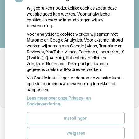
Wij gebruiken noodzakelijke cookies zodat deze
Twijfel over gender? Hier vind je hulp
website goed kan werken. Voor analytische
cookies en externe inhoud vragen wij uw
toestemming.
Voor analytische cookies werken wij samen met
Matomo en Google Analytics. Voor externe inhoud
werken wij samen met Google (Maps, Translate en
Reviews), YouTube, Vimeo, Facebook, Instagram, X
(Twitter), Qualizorg, Patiëntenvertellen en
ZorgkaartNederland. Deze partijen kunnen
gegevens zoals uw IP-adres verwerken.
U heeft geen toestemming gegeven voor
Via Cookie-instellingen onderaan de website kunt u
externe inhoud
die nodig is om dit te zien.
op ieder moment uw toestemming intrekken of
aanpassen.
Cookie-instellingen wijzigen
Lees meer over onze Privacy- en
Cookieverklaring.
Instellingen
Uw Zorg Online
|
Beheer
Weigeren