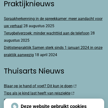
Praktijknieuws
Spraakherkenning in de spreekkamer: meer aandacht voor
uw verhaal
28 augustus 2025
Terugbelverzoek: minder wachttijd aan de telefoon
28
augustus 2025
Diëtistenpraktijk Samen sterk sinds 1 januari 2024 in onze
praktijk aanwezig
18 april 2024
Thuisarts Nieuws
Blaar op je hand of voet? Dit kun je doen
Tips als je kind last heeft van reisziekte
Sterke zon op je huid: let op
Deze website gebruikt cookies
Denk je na over een borstvergroting?